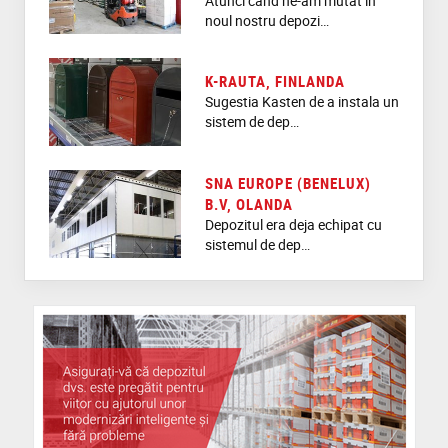
Atunci când ne-am mutat în
noul nostru depozi…
K-RAUTA, FINLANDA
Sugestia Kasten de a instala un
sistem de dep…
SNA EUROPE (BENELUX)
B.V, OLANDA
Depozitul era deja echipat cu
sistemul de dep…