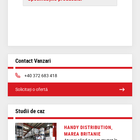
Contact Vanzari
Phone:
+40 372 683 418
Solicitați o ofertă
Studii de caz
HANDY DISTRIBUTION,
MAREA BRITANIE