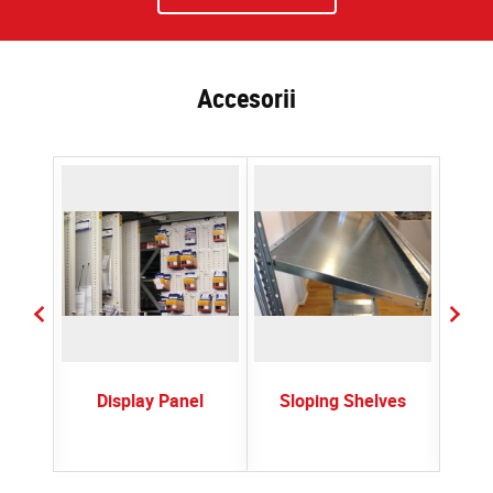
Accesorii
rs
Display Panel
Sloping Shelves