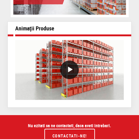
Animaţii Produse
VideoWithLightboxBlock
Nu ezitati sa ne contactati, daca aveti intrebari.
CONTACTATI-NE!