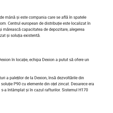
de mână și este compania care se află în spatele
om. Centrul european de distribuție este localizat în
și mărească capacitatea de depozitare, alegerea
at și soluția existentă.
exion în locație, echipa Dexion a putut să ofere un
ri a paleților de la Dexion, însă dezvoltările din
o soluție P90 cu elemente din oțel zincat. Deoarece era
-a întâmplat și în cazul rafturilor. Sistemul H170