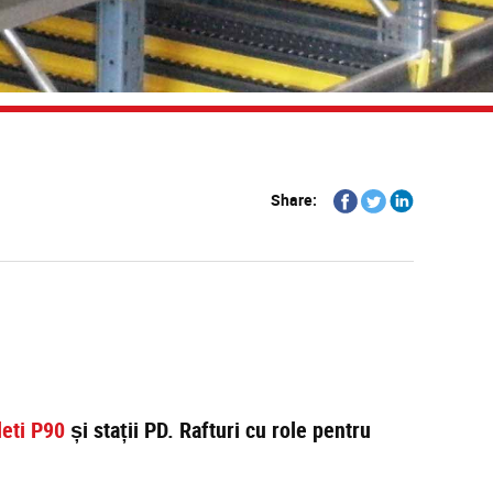
Share
Share
Share
Share:
on
on
on
Facebook
Twitter
Linkedin
leti P90
și stații PD. Rafturi cu role pentru