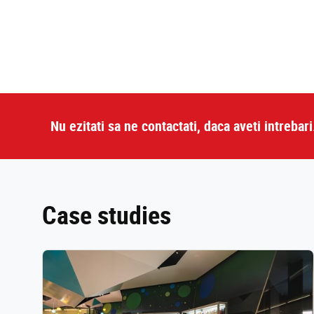
Nu ezitati sa ne contactati, daca aveti intrebari
Case studies