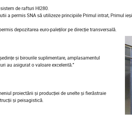
sistem de rafturi HI280.
tii a permis SNA să utilizeze principiile Primul intrat, Primul ieși
a permis depozitarea euro-paleților pe direcție transversală.
e ședințe și birourile suplimentare, amplasamentul
turi au asigurat o valoare excelentă.”
ul proiectării și producției de unelte și fierăstraie
trucții și peisagistică.