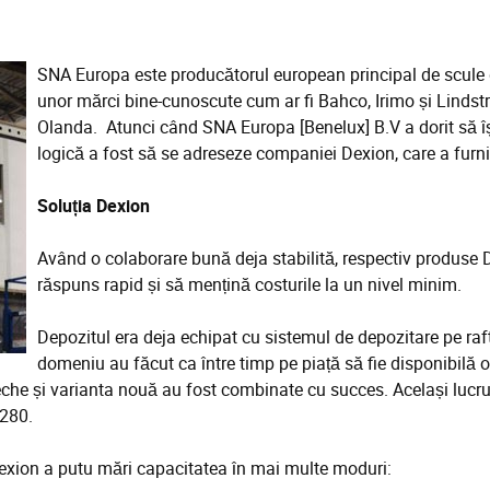
SNA Europa este producătorul european principal de scule 
unor mărci bine-cunoscute cum ar fi Bahco, Irimo și Lindstr
Olanda. Atunci când SNA Europa [Benelux] B.V a dorit să î
logică a fost să se adreseze companiei Dexion, care a furniz
Soluția Dexion
Având o colaborare bună deja stabilită, respectiv produse D
răspuns rapid și să mențină costurile la un nivel minim.
Depozitul era deja echipat cu sistemul de depozitare pe raftu
domeniu au făcut ca între timp pe piață să fie disponibilă 
he și varianta nouă au fost combinate cu succes. Același lucru s
I280.
Dexion a putu mări capacitatea în mai multe moduri: