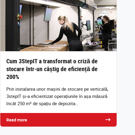
Cum 3StepIT a transformat o criză de
stocare într-un câștig de eficiență de
200%
Prin instalarea unor mașini de stocare pe verticală,
3stepIT și-a eficientizat operațiunile în așa măsură
încât 250 m² de spațiu de depozita…
Read more