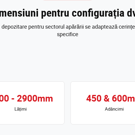
mensiuni pentru configurația d
de depozitare pentru sectorul apărării se adaptează cerin
specifice
00 - 2900mm
450 & 600
Lățimi
Adâncimi