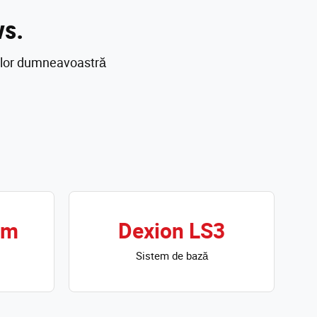
vs.
țelor dumneavoastră
mm
Dexion LS3
Sistem de bază