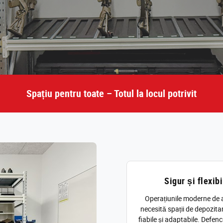
Spațiu pentru toate – Totul la locul potrivit
Sigur și flexibi
Operațiunile moderne de 
necesită spații de depozitar
fiabile și adaptabile. Defen