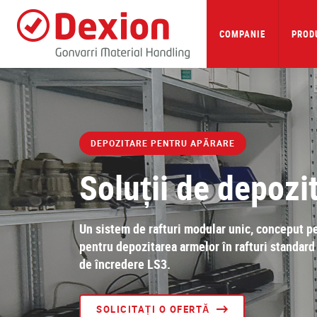
Skip
to
main
COMPANIE
PRODU
content
DEPOZITARE PENTRU APĂRARE
Soluții de depozi
Un sistem de rafturi modular unic, conceput pe
pentru depozitarea armelor în rafturi standard
de încredere LS3.
SOLICITAȚI O OFERTĂ