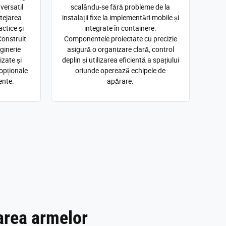
versatil
scalându-se fără probleme de la
tejarea
instalații fixe la implementări mobile și
ctice și
integrate în containere.
Construit
Componentele proiectate cu precizie
ginerie
asigură o organizare clară, control
izate și
deplin și utilizarea eficientă a spațiului
 opționale
oriunde operează echipele de
ente.
apărare.
tarea armelor