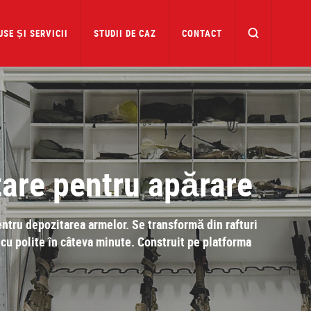
SE ȘI SERVICII
STUDII DE CAZ
CONTACT
tare pentru apărare
ntru depozitarea armelor. Se transformă din rafturi
 cu polite în câteva minute. Construit pe platforma