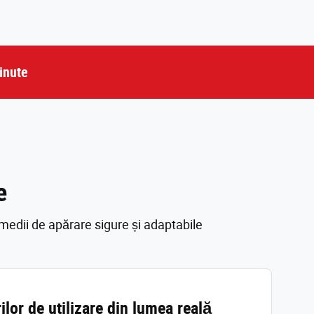
inute
e
medii de apărare sigure și adaptabile
ilor de utilizare din lumea reală