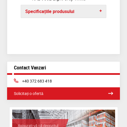
Specificațiile produsului
Contact Vanzari
Phone:
+40 372 683 418
Solicitați o ofertă