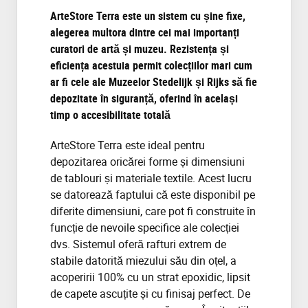
ArteStore Terra este un sistem cu șine fixe,
alegerea multora dintre cei mai importanți
curatori de artă și muzeu. Rezistența și
eficiența acestuia permit colecțiilor mari cum
ar fi cele ale Muzeelor Stedelijk și Rijks să fie
depozitate în siguranță, oferind în același
timp o accesibilitate totală
ArteStore Terra este ideal pentru
depozitarea oricărei forme și dimensiuni
de tablouri și materiale textile. Acest lucru
se datorează faptului că este disponibil pe
diferite dimensiuni, care pot fi construite în
funcție de nevoile specifice ale colecției
dvs. Sistemul oferă rafturi extrem de
stabile datorită miezului său din oțel, a
acoperirii 100% cu un strat epoxidic, lipsit
de capete ascuțite și cu finisaj perfect. De