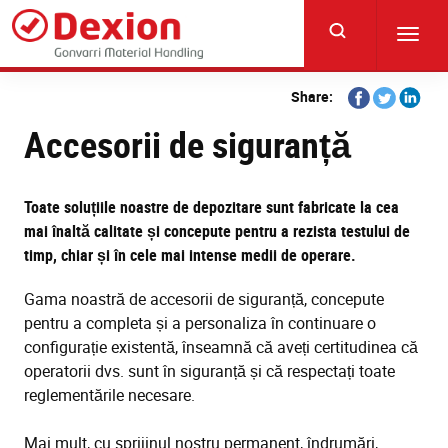
Skip
to
Toggl
main
navig
content
Share
Share
Share
Share:
on
on
on
Accesorii de siguranță
Facebook
Twitter
Linkedi
Toate soluțiile noastre de depozitare sunt fabricate la cea
mai înaltă calitate și concepute pentru a rezista testului de
timp, chiar și în cele mai intense medii de operare.
Gama noastră de accesorii de siguranță, concepute
pentru a completa și a personaliza în continuare o
configurație existentă, înseamnă că aveți certitudinea că
operatorii dvs. sunt în siguranță și că respectați toate
reglementările necesare.
Mai mult, cu sprijinul nostru permanent, îndrumări,