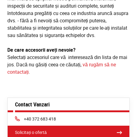
inspecții de securitate și audituri complete, sunteți
întotdeauna pregătiți cu ceea ce industria aruncă asupra
dvs. - fără a fi nevoiți să compromiteți puterea,
stabilitatea și integritatea soluțiilor pe care le-ați instalat
sau sănătatea și siguranța echipelor dvs.
De care accesorii aveți nevoie?
Selectați accesoriul care vă interesează din lista de mai
jos. Dacă nu găsiți ceea ce căutați,
vă rugăm să ne
contactați
.
Contact Vanzari
Phone:
+40 372 683 418
Solicitați o ofertă