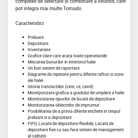
complexe
de
selectare
ș
i
combinare
a
loturilor
,
care
pot
integra
mai
multe
Tornado.
Caracteristici:
Preluare
Depozitare
Inventariere
Grafice clare care arata toate operatiunile
Miscarea bunurilor in interiorul halei
Un bun sistem de raportare
Diagrame de repetare pentru diferite rafturi si zone
ale halei
Istoria tranzactiilor (cine, ce, cand)
Monitporizare grafica a gradului de umplere a halei
Monitorizarea tipurilor de locatii de depozitare
Monitorizarea obiectelor de imprumut
Posibilitatea de a printa diferite etichete in timpul
preluarii si a depozitarii
FIFO, Locatii de depozitare flexibile, Lacatii de
depozitare fixe cu sau fara sistem de management
al calitatii