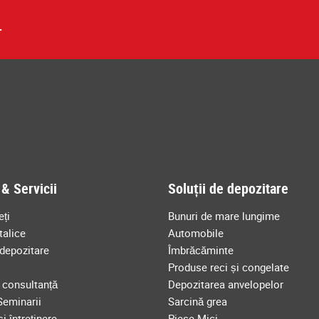
.
& Servicii
Soluții de depozitare
eți
Bunuri de mare lungime
talice
Automobile
depozitare
Îmbrăcăminte
Produse reci și congelate
e consultanță
Depozitarea anvelopelor
Seminarii
Sarcină grea
i întreținere
Piese Mici