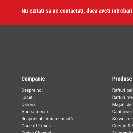
Nu ezitati sa ne contactati, daca aveti intrebari
Companie
Produse 
Despre noi
Rafturi pal
Locații
Rafturi me
Carieră
Mașini de 
Știri și media
Cantilever
Responsabilitatea socială
Servicii d
Code of Ethics
Cursuri & 
Ethics Channel
Asistență ș