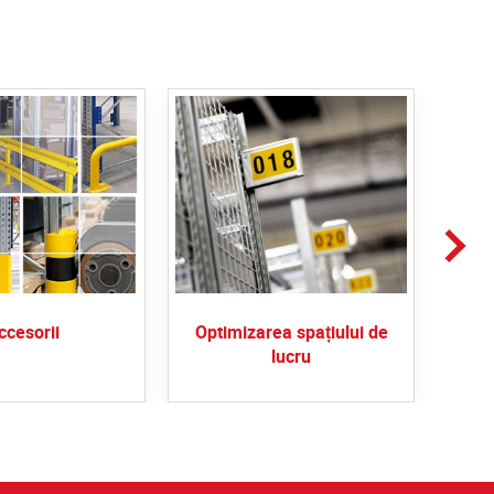
ccesorii
Optimizarea spațiului de
S
lucru