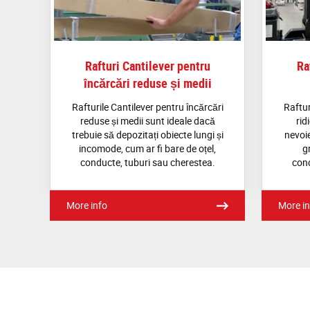
Rafturi Cantilever pentru
Ra
încărcări reduse și medii
Rafturile Cantilever pentru încărcări
Raftur
reduse și medii sunt ideale dacă
rid
trebuie să depozitați obiecte lungi și
nevoie
incomode, cum ar fi bare de oțel,
g
conducte, tuburi sau cherestea.
cond
More info
More in