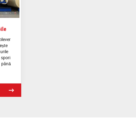
ile
ilever
ește
urile
 spori
u până