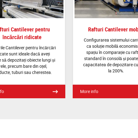
fturi Cantilever pentru
Rafturi Cantilever mob
încărcări ridicate
Configurarea sistemului cant
ca soluție mobilă economis
ile Cantilever pentru încărcări
spațiu în comparație cu raft
icate sunt ideale dacă aveți
standard în consolă și poate
 să depozitați obiecte lungi și
capacitatea de depozitare c
rele, precum bare din oțel,
la 200%.
ucte, tuburi sau cherestea.
fo
More info