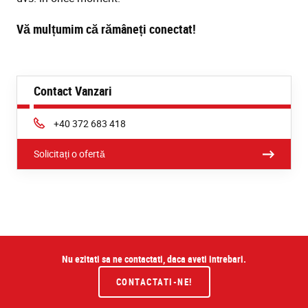
Vă mulțumim că rămâneți conectat!
Contact Vanzari
Phone:
+40 372 683 418
Solicitați o ofertă
Nu ezitati sa ne contactati, daca aveti intrebari.
CONTACTATI-NE!