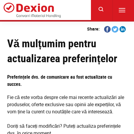
Skip
to
Toggl
main
navig
content
Share
Share
Share
Share:
on
on
on
Vă mulțumim pentru
Facebook
Twitter
Linkedi
actualizarea preferințelor
Preferințele dvs. de comunicare au fost actualizate cu
succes.
Fie că este vorba despre cele mai recente actualizări ale
produselor, oferte exclusive sau opinii ale experților, vă
vom ține la curent cu noutățile care vă interesează.
Doriți să faceți modificări? Puteți actualiza preferințele
dvs. în orice moment.