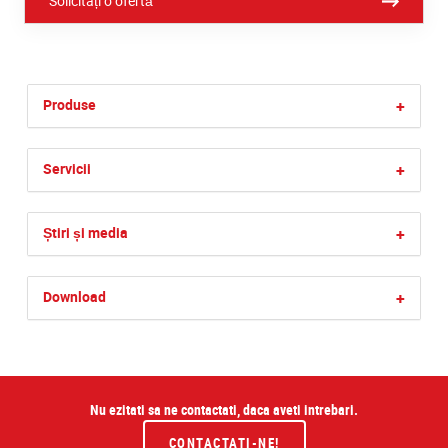
Solicitați o ofertă
Produse
+
Servicii
+
Știri și media
+
Download
+
Nu ezitati sa ne contactati, daca aveti intrebari.
CONTACTATI-NE!