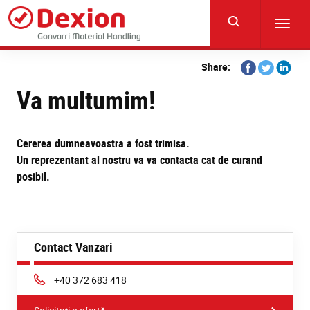
Skip
to
Toggl
main
navig
content
Share
Share
Share
Share:
on
on
on
Va multumim!
Facebook
Twitter
Linkedi
Cererea dumneavoastra a fost trimisa.
Un reprezentant al nostru va va contacta cat de curand
posibil.
Contact Vanzari
Phone:
+40 372 683 418