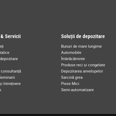
& Servicii
Soluții de depozitare
eți
Bunuri de mare lungime
talice
Automobile
depozitare
Îmbrăcăminte
Produse reci și congelate
e consultanță
Depozitarea anvelopelor
Seminarii
Sarcină grea
i întreținere
Piese Mici
s
Semi-automatizare