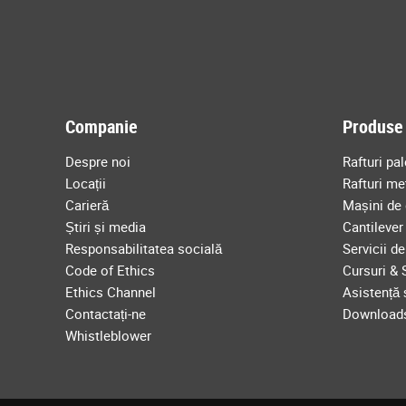
Companie
Produse 
Despre noi
Rafturi pal
Locații
Rafturi me
Carieră
Mașini de 
Știri și media
Cantilever
Responsabilitatea socială
Servicii d
Code of Ethics
Cursuri & 
Ethics Channel
Asistență ș
Contactați-ne
Download
Whistleblower