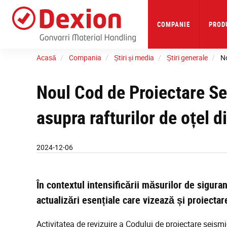
Skip
to
main
COMPANIE
PRODU
content
Acasă
Compania
Știri și media
Știri generale
No
Noul Cod de Proiectare S
asupra rafturilor de oțel 
2024-12-06
În contextul intensificării măsurilor de sigur
actualizări esențiale care vizează și proiectar
Activitatea de revizuire a Codului de proiectare seism