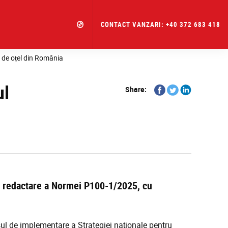
CONTACT VANZARI: +40 372 683 418
 de oțel din România
ul
Share
Share
Share
Share:
on
on
on
Facebook
Twitter
Linkedin
a redactare a
Normei P100-1/2025
, cu
sul de implementare a Strategiei naționale pentru