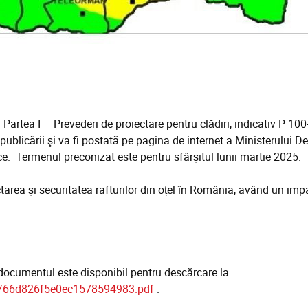
rtea I – Prevederi de proiectare pentru clădiri, indicativ P 100-
publicării şi va fi postată pe pagina de internet a Ministerului Dez
ce. Termenul preconizat este pentru sfârșitul lunii martie 2025.
rea și securitatea rafturilor din oțel în România, având un impa
, documentul este disponibil pentru descărcare la
ts/66d826f5e0ec1578594983.pdf
.