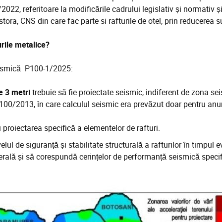
022, referitoare la modificările cadrului legislativ și normativ ș
tora, CNS din care fac parte si rafturile de otel, prin reducerea s
rile metalice?
eismică P100-1/2025:
e 3 metri
trebuie să fie proiectate seismic, indiferent de zona se
00/2013, în care calculul seismic era prevăzut doar pentru anu
u proiectarea specifică a elementelor de rafturi.
ul de siguranță și stabilitate structurală a rafturilor în timpul ev
generală și să corespundă cerințelor de performanță seismică spe