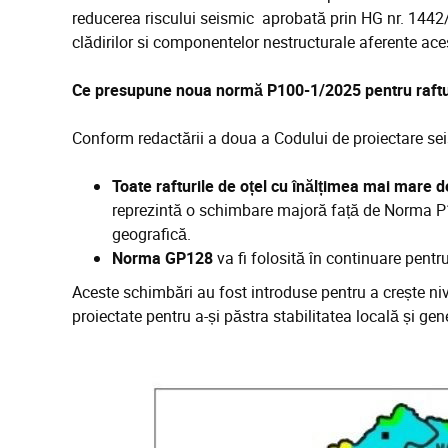
reducerea riscului seismic aprobată prin HG nr. 1442/2
clădirilor si componentelor nestructurale aferente aces
Ce presupune noua normă P100-1/2025 pentru raftu
Conform redactării a doua a Codului de proiectare s
Toate rafturile de oțel cu înălțimea mai mare d
reprezintă o schimbare majoră față de Norma P1
geografică.
Norma GP128
va fi folosită în continuare pentr
Aceste schimbări au fost introduse pentru a crește nivel
proiectate pentru a-și păstra stabilitatea locală și 