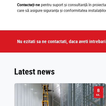
Contactați-ne
pentru suport și consultanță în proiecta
care să asigure siguranța și conformitatea instalații
Nu ezitati sa ne contactati, daca aveti intrebari
Latest news
8
IUL.