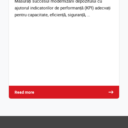
Măsurați succesul modernizării depozitului cu
ajutorul indicatorilor de performanță (KPI) adecvați
pentru capacitate, eficiență, siguranță, …
Read more