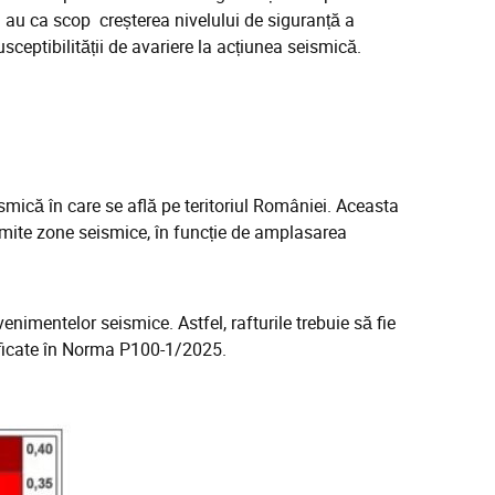
i au ca scop creșterea nivelului de siguranță a
usceptibilității de avariere la acțiunea seismică.
ismică în care se află pe teritoriul României. Aceasta
mite zone seismice, în funcție de amplasarea
enimentelor seismice. Astfel, rafturile trebuie să fie
cificate în Norma P100-1/2025.