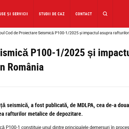
SE ȘI SERVICII
STUDII DE CAZ
CONTACT
ul Cod de Proiectare Seismică P100-1/2025 și impactul asupra rafturilor
eismică P100-1/2025 și impact
din România
anță seismică, a fost publicată, de MDLPA, cea de-a dou
ea rafturilor metalice de depozitare.
ică P100-1 constituie unul dintre principalele demersuri în proce