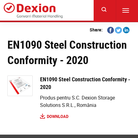
Skip
to
Toggl
main
navig
content
Share
Share
Share
Share:
on
on
on
EN1090 Steel Construction
Facebook
Twitter
Linkedi
Conformity - 2020
EN1090 Steel Construction Conformity -
2020
Produs pentru S.C. Dexion Storage
Solutions S.R.L., România
DOWNLOAD